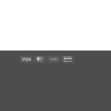
Visa
MasterCard
Bank
Credit
Transfer
Card
2